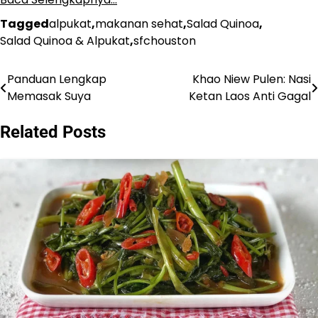
Tagged
alpukat
,
makanan sehat
,
Salad Quinoa
,
Salad Quinoa & Alpukat
,
sfchouston
Panduan Lengkap
Khao Niew Pulen: Nasi
Post
Memasak Suya
Ketan Laos Anti Gagal
navigation
Related Posts