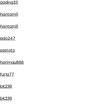
gading33
hantam11
hantam11
sido247
sastoto
harimau868
furla77
bk236
bk236