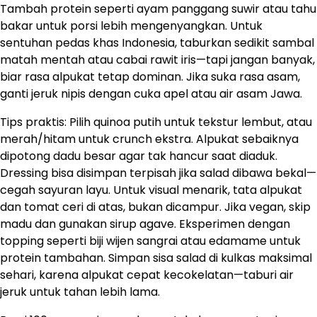
Tambah protein seperti ayam panggang suwir atau tahu
bakar untuk porsi lebih mengenyangkan. Untuk
sentuhan pedas khas Indonesia, taburkan sedikit sambal
matah mentah atau cabai rawit iris—tapi jangan banyak,
biar rasa alpukat tetap dominan. Jika suka rasa asam,
ganti jeruk nipis dengan cuka apel atau air asam Jawa.
Tips praktis: Pilih quinoa putih untuk tekstur lembut, atau
merah/hitam untuk crunch ekstra. Alpukat sebaiknya
dipotong dadu besar agar tak hancur saat diaduk.
Dressing bisa disimpan terpisah jika salad dibawa bekal—
cegah sayuran layu. Untuk visual menarik, tata alpukat
dan tomat ceri di atas, bukan dicampur. Jika vegan, skip
madu dan gunakan sirup agave. Eksperimen dengan
topping seperti biji wijen sangrai atau edamame untuk
protein tambahan. Simpan sisa salad di kulkas maksimal
sehari, karena alpukat cepat kecokelatan—taburi air
jeruk untuk tahan lebih lama.