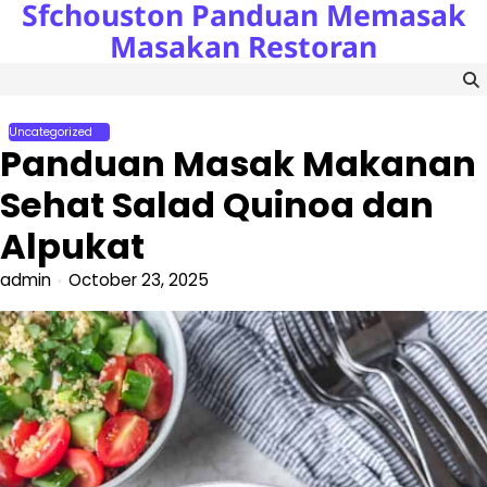
Sfchouston Panduan Memasak
Skip
to
Masakan Restoran
content
Uncategorized
Panduan Masak Makanan
Sehat Salad Quinoa dan
Alpukat
admin
October 23, 2025