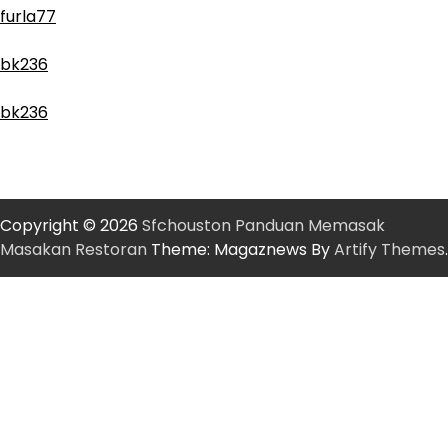
furla77
bk236
bk236
Copyright © 2026
Sfchouston Panduan Memasak
Masakan Restoran
Theme: Magaznews By
Artify Themes
.