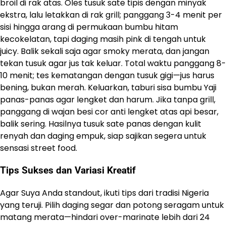
broil di rak atas. Oles tusuk sate tipis dengan minyak
ekstra, lalu letakkan di rak grill; panggang 3-4 menit per
sisi hingga arang di permukaan bumbu hitam
kecokelatan, tapi daging masih pink di tengah untuk
juicy. Balik sekali saja agar smoky merata, dan jangan
tekan tusuk agar jus tak keluar. Total waktu panggang 8-
10 menit; tes kematangan dengan tusuk gigi—jus harus
bening, bukan merah. Keluarkan, taburi sisa bumbu Yaji
panas-panas agar lengket dan harum. Jika tanpa grill,
panggang di wajan besi cor anti lengket atas api besar,
balik sering. Hasilnya tusuk sate panas dengan kulit
renyah dan daging empuk, siap sajikan segera untuk
sensasi street food.
Tips Sukses dan Variasi Kreatif
Agar Suya Anda standout, ikuti tips dari tradisi Nigeria
yang teruji. Pilih daging segar dan potong seragam untuk
matang merata—hindari over-marinate lebih dari 24