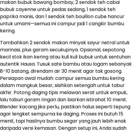
makan bubuk bawang bombay, 2 sendok teh cabai
bubuk cayenne untuk pedas sedang, 1 sendok teh
paprika manis, dan 1 sendok teh bouillon cube hancur
untuk umami—semua ini campur jadi 1 cangkir bumbu
kering.
Tambahkan 2 sendok makan minyak sayur netral untuk
marinasi, plus garam secukupnya. Opsional, sepotong
kecil stok ikan kering atau kuli kuli bubuk untuk sentuhan
autentik Hausa. Tusuk sate bambu atau logam sebanyak
8-10 batang, direndam air 30 menit agar tak gosong.
Persiapan awal mudah: campur semua bumbu kering
dalam mangkuk besar, sisihkan setengah untuk tabur
akhir. Potong daging tipis melawan serat untuk empuk,
lalu taburi garam ringan dan biarkan istirahat 10 menit.
Blender kacang jika perlu, pastikan halus seperti tepung
agar lengket sempurna ke daging. Proses ini butuh 15
menit, tapi hasilnya bumbu segar yang jauh lebih enak
daripada versi kemasan. Dengan setup ini, Anda sudah