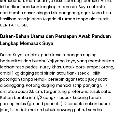
kemudahan, membuatnya aksesibel bagi pemula. Artikel
ini berikan panduan lengkap memasak Suya autentik,
dari bumbu dasar hingga trik panggang, agar Anda bisa
hasilkan rasa jalanan Nigeria di rumah tanpa alat rumit.
BERITA TOGEL
Bahan-Bahan Utama dan Persiapan Awal: Panduan
Lengkap Memasak Suya
Dasar Suya terletak pada keseimbangan daging
berkualitas dan bumbu Yaji yang kaya, yang memberikan
lapisan rasa pedas-nutty khas. Untuk porsi empat orang,
ambil 1 kg daging sapi sirloin atau flank steak—pilih
potongan tanpa lemak berlebih agar tetap juicy saat
dipanggang. Potong daging menjadi strip panjang 5-7
cm atau dadu 2,5 cm, tergantung preferensi tusuk sate.
Bahan bumbu inti: 1/2 cangkir bubuk kacang tanah
goreng halus (ground peanuts), 2 sendok makan bubuk
jahe, 1 sendok makan bubuk bawang putih, 1 sendok