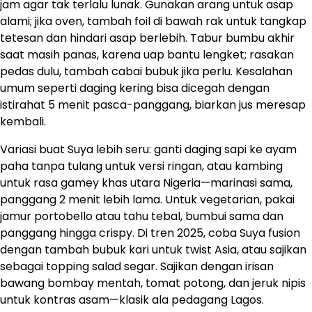
jam agar tak terlalu lunak. Gunakan arang untuk asap
alami; jika oven, tambah foil di bawah rak untuk tangkap
tetesan dan hindari asap berlebih. Tabur bumbu akhir
saat masih panas, karena uap bantu lengket; rasakan
pedas dulu, tambah cabai bubuk jika perlu. Kesalahan
umum seperti daging kering bisa dicegah dengan
istirahat 5 menit pasca-panggang, biarkan jus meresap
kembali.
Variasi buat Suya lebih seru: ganti daging sapi ke ayam
paha tanpa tulang untuk versi ringan, atau kambing
untuk rasa gamey khas utara Nigeria—marinasi sama,
panggang 2 menit lebih lama. Untuk vegetarian, pakai
jamur portobello atau tahu tebal, bumbui sama dan
panggang hingga crispy. Di tren 2025, coba Suya fusion
dengan tambah bubuk kari untuk twist Asia, atau sajikan
sebagai topping salad segar. Sajikan dengan irisan
bawang bombay mentah, tomat potong, dan jeruk nipis
untuk kontras asam—klasik ala pedagang Lagos.