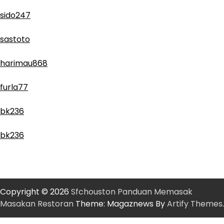
sido247
sastoto
harimau868
furla77
bk236
bk236
Copyright © 2026
Sfchouston Panduan Memasak
Masakan Restoran
Theme: Magaznews By
Artify Themes
.