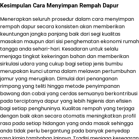
Kesimpulan Cara Menyimpan Rempah Dapur
Menerapkan seluruh prosedur dalam cara menyimpan
rempah dapur secara konsisten akan memberikan
keuntungan jangka panjang baik dari segi kualitas
masakan maupun dari sisi penghematan ekonomi rumah
tangga anda sehari-hari. Kesadaran untuk selalu
menjaga tingkat kekeringan bahan dan memberikan
sirkulasi udara yang cukup bagi setiap jenis bumbu
merupakan kunci utama dalam melawan pertumbuhan
jamur yang merugikan. Dimulai dari penanganan
rimpang yang teliti hingga metode penyimpanan
bawang dan cabai yang cerdas semuanya berkontribusi
pada terciptanya dapur yang lebih higienis dan efisien
bagi setiap penghuninya. Kualitas rempah yang terjaga
dengan baik akan secara otomatis meningkatkan profil
rasa pada setiap hidangan yang anda masak sehingga
anda tidak perlu bergantung pada banyak penyedap
rasa kimia tambahan lainnya. Tradisi menjaga kesegaran