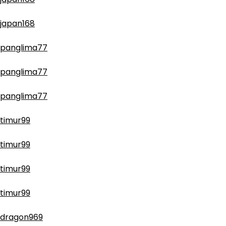
japan168
panglima77
panglima77
panglima77
timur99
timur99
timur99
timur99
dragon969