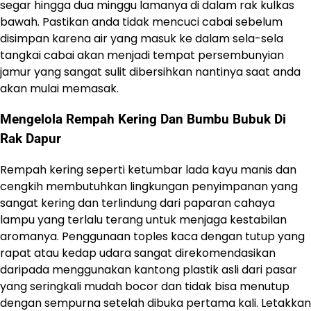
segar hingga dua minggu lamanya di dalam rak kulkas
bawah. Pastikan anda tidak mencuci cabai sebelum
disimpan karena air yang masuk ke dalam sela-sela
tangkai cabai akan menjadi tempat persembunyian
jamur yang sangat sulit dibersihkan nantinya saat anda
akan mulai memasak.
Mengelola Rempah Kering Dan Bumbu Bubuk Di
Rak Dapur
Rempah kering seperti ketumbar lada kayu manis dan
cengkih membutuhkan lingkungan penyimpanan yang
sangat kering dan terlindung dari paparan cahaya
lampu yang terlalu terang untuk menjaga kestabilan
aromanya. Penggunaan toples kaca dengan tutup yang
rapat atau kedap udara sangat direkomendasikan
daripada menggunakan kantong plastik asli dari pasar
yang seringkali mudah bocor dan tidak bisa menutup
dengan sempurna setelah dibuka pertama kali. Letakkan