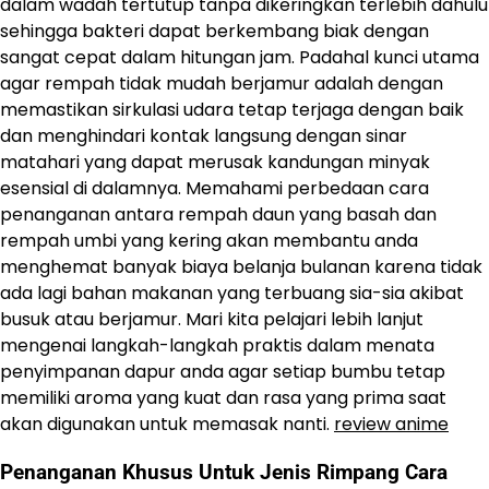
dalam wadah tertutup tanpa dikeringkan terlebih dahulu
sehingga bakteri dapat berkembang biak dengan
sangat cepat dalam hitungan jam. Padahal kunci utama
agar rempah tidak mudah berjamur adalah dengan
memastikan sirkulasi udara tetap terjaga dengan baik
dan menghindari kontak langsung dengan sinar
matahari yang dapat merusak kandungan minyak
esensial di dalamnya. Memahami perbedaan cara
penanganan antara rempah daun yang basah dan
rempah umbi yang kering akan membantu anda
menghemat banyak biaya belanja bulanan karena tidak
ada lagi bahan makanan yang terbuang sia-sia akibat
busuk atau berjamur. Mari kita pelajari lebih lanjut
mengenai langkah-langkah praktis dalam menata
penyimpanan dapur anda agar setiap bumbu tetap
memiliki aroma yang kuat dan rasa yang prima saat
akan digunakan untuk memasak nanti.
review anime
Penanganan Khusus Untuk Jenis Rimpang Cara