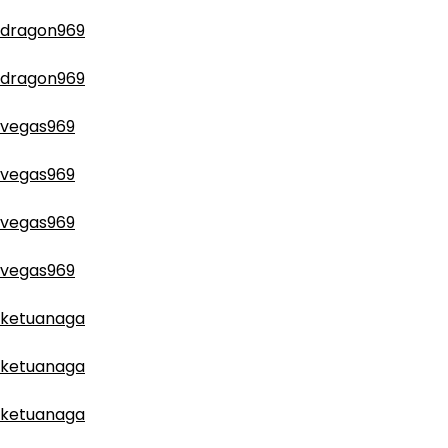
dragon969
dragon969
vegas969
vegas969
vegas969
vegas969
ketuanaga
ketuanaga
ketuanaga