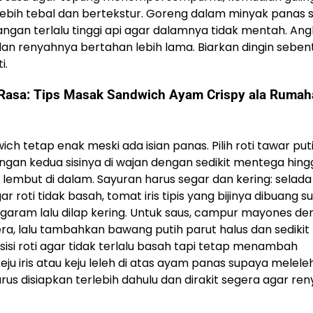
lebih tebal dan bertekstur. Goreng dalam minyak panas
angan terlalu tinggi api agar dalamnya tidak mentah. An
 dan renyahnya bertahan lebih lama. Biarkan dingin seben
i.
Rasa: Tips Masak Sandwich Ayam Crispy ala Rumah
h tetap enak meski ada isian panas. Pilih roti tawar put
ngan kedua sisinya di wajan dengan sedikit mentega hing
p lembut di dalam. Sayuran harus segar dan kering: selada
 roti tidak basah, tomat iris tipis yang bijinya dibuang 
dikit garam lalu dilap kering. Untuk saus, campur mayones d
lera, lalu tambahkan bawang putih parut halus dan sediki
 sisi roti agar tidak terlalu basah tapi tetap menambah
u iris atau keju leleh di atas ayam panas supaya meleleh
 disiapkan terlebih dahulu dan dirakit segera agar ren