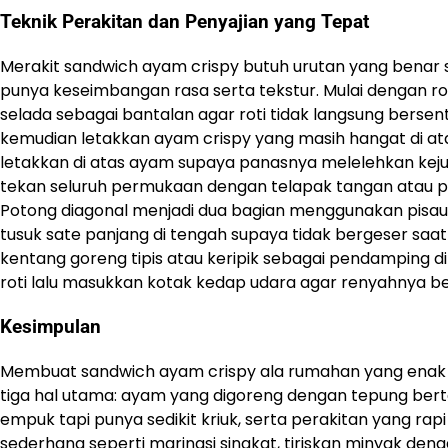
Teknik Perakitan dan Penyajian yang Tepat
Merakit sandwich ayam crispy butuh urutan yang benar s
punya keseimbangan rasa serta tekstur. Mulai dengan ro
selada sebagai bantalan agar roti tidak langsung berse
kemudian letakkan ayam crispy yang masih hangat di atas
letakkan di atas ayam supaya panasnya melelehkan keju se
tekan seluruh permukaan dengan telapak tangan atau p
Potong diagonal menjadi dua bagian menggunakan pisau 
tusuk sate panjang di tengah supaya tidak bergeser saat
kentang goreng tipis atau keripik sebagai pendamping di
roti lalu masukkan kotak kedap udara agar renyahnya b
Kesimpulan
Membuat sandwich ayam crispy ala rumahan yang enak
tiga hal utama: ayam yang digoreng dengan tepung berte
empuk tapi punya sedikit kriuk, serta perakitan yang ra
sederhana seperti marinasi singkat, tiriskan minyak deng