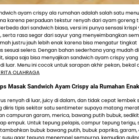
dwich ayam crispy ala rumahan adalah salah satu menu 
utama karena perpaduan tekstur renyah dari ayam goreng 
erbeda dari sandwich biasa, versi ini punya sensasi krispi
ap, serta rasa segar dari sayur yang menyeimbangkan se
umah justru jauh lebih enak karena bisa mengatur tingkat
s sesuai selera. Dengan bahan sederhana yang mudah d
, siapa saja bisa menyajikan sandwich ayam crispy yang
i luar. Menu ini cocok untuk sarapan akhir pekan, bekal 
ERITA OLAHRAGA
ips Masak Sandwich Ayam Crispy ala Rumahan Ena
 renyah di luar, juicy di dalam, dan tidak cepat lembek 
diiris tipis sekitar satu sentimeter supaya matang mera
ngan campuran garam, merica, bawang putih bubuk, sediki
etap empuk. Untuk tepung pelapis, campur tepung terigu, s
alu tambahkan bubuk bawang putih, bubuk paprika, garam,
it susu agar tepung menempel sempurna, kemudian gulin