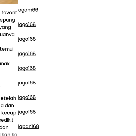
agam66
favorit
tepung
jago168
 yang
muanya.
jago168
itemui
jago168
anak
jago168
jago168
k
jago168
setelah
ta dan
jago168
t kecap
edikit
japan168
 dan
gkan ke