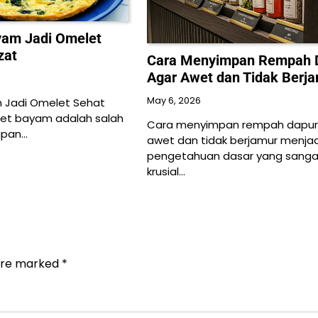
yam Jadi Omelet
zat
Cara Menyimpan Rempah 
Agar Awet dan Tidak Berj
May 6, 2026
m Jadi Omelet Sehat
let bayam adalah salah
Cara menyimpan rempah dapur
rapan…
awet dan tidak berjamur menjad
pengetahuan dasar yang sanga
krusial…
 are marked
*