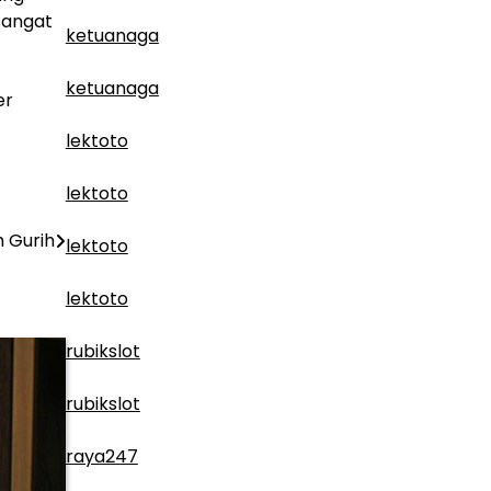
sangat
ketuanaga
ketuanaga
er
lektoto
lektoto
 Gurih
lektoto
lektoto
rubikslot
rubikslot
raya247