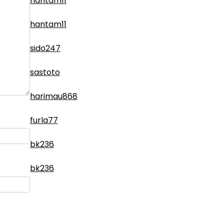
hantam11
hantam11
sido247
sastoto
harimau868
furla77
bk236
bk236