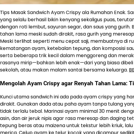
Tips Masak Sandwich Ayam Crispy ala Rumahan Enak. San
yang selalu berhasil bikin kenyang sekaligus puas, ter
dengan roti lembut, sayuran segar, dan saus yang gurih. B
tahan lama meski sudah dirakit, rasa gurih yang meres
Meski terlihat seperti menu cepat saji, membuatnya di r
kematangan ayam, ketebalan tepung, dan komposisi sau
serta beberapa trik kecil dalam menggoreng dan merakit
rasanya mirip—bahkan lebih enak—dari yang biasa dibeli d
sekolah, atau makan malam santai bersama keluarga.
B
Mengolah Ayam Crispy agar Renyah Tahan Lama: T
Kunci utama sandwich ini ada pada ayam crispy yang harus
dirakit. Gunakan dada atau paha ayam tanpa tulang yang 
tidak terlalu tebal. Marinasi ayam minimal 30 menit de
asin, dan air jeruk nipis agar rasa meresap dan daging t
tepung beras atau maizena untuk tekstur lebih kriuk, l
merica. Celup ayam ke telur kocok yang dicampur sedik