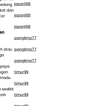
japan168
 sedang
gkat dan
japan168
tar
japan168
an
panglima77
panglima77
ih atau
ga
panglima77
supaya
timur99
engan
t madu
timur99
 sedikit
timur99
yah