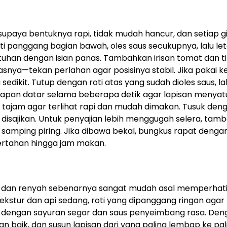
upaya bentuknya rapi, tidak mudah hancur, dan setiap gi
ti panggang bagian bawah, oles saus secukupnya, lalu le
ntuhan dengan isian panas. Tambahkan irisan tomat dan t
nya—tekan perlahan agar posisinya stabil. Jika pakai ke
dikit. Tutup dengan roti atas yang sudah dioles saus, la
apan datar selama beberapa detik agar lapisan menyat
tajam agar terlihat rapi dan mudah dimakan. Tusuk den
 disajikan. Untuk penyajian lebih menggugah selera, tam
 samping piring. Jika dibawa bekal, bungkus rapat denga
ertahan hingga jam makan.
 dan renyah sebenarnya sangat mudah asal memperhat
kstur dan api sedang, roti yang dipanggang ringan agar
pi dengan sayuran segar dan saus penyeimbang rasa. Deng
an baik, dan susun lapisan dari yang paling lembap ke pal