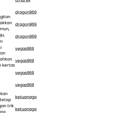
timur99
dragon969
gitan
takkan
dragon969
imun,
ju,
dragon969
lu
u.
vegas969
gan
bahkan
vegas969
n kertas
vegas969
vegas969
ikan
ketuanaga
 tetap
an trik
ketuanaga
ing