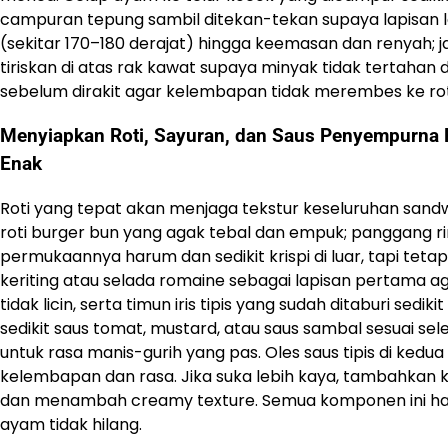
campuran tepung sambil ditekan-tekan supaya lapisan 
(sekitar 170–180 derajat) hingga keemasan dan renyah; j
tiriskan di atas rak kawat supaya minyak tidak tertahan
sebelum dirakit agar kelembapan tidak merembes ke rot
Menyiapkan Roti, Sayuran, dan Saus Penyempurna 
Enak
Roti yang tepat akan menjaga tekstur keseluruhan sandwic
roti burger bun yang agak tebal dan empuk; panggang ri
permukaannya harum dan sedikit krispi di luar, tapi teta
keriting atau selada romaine sebagai lapisan pertama agar
tidak licin, serta timun iris tipis yang sudah ditaburi se
sedikit saus tomat, mustard, atau saus sambal sesuai se
untuk rasa manis-gurih yang pas. Oles saus tipis di kedua
kelembapan dan rasa. Jika suka lebih kaya, tambahkan kej
dan menambah creamy texture. Semua komponen ini harus
ayam tidak hilang.