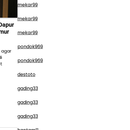
mekar99
mekar99
Dapur
amur
mekar99
pondok969
 agar
i
pondok969
t
destoto
gading33
gading33
gading33