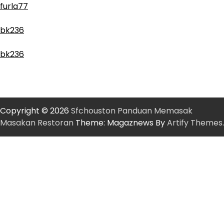
furla77
bk236
bk236
Copyright © 2026
Sfchouston Panduan Memasak
Masakan Restoran
Theme: Magaznews By
Artify Themes
.