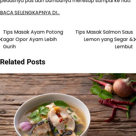
pedasnya pas dan bumbunya meresap sampai ke hati.
BACA SELENGKAPNYA DI…
Tips Masak Ayam Potong
Tips Masak Salmon Saus
Post
agar Opor Ayam Lebih
Lemon yang Segar &
navigation
Gurih
Lembut
Related Posts