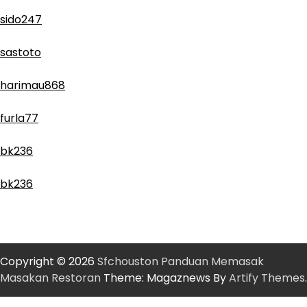
sido247
sastoto
harimau868
furla77
bk236
bk236
Copyright © 2026
Sfchouston Panduan Memasak
Masakan Restoran
Theme: Magaznews By
Artify Themes
.