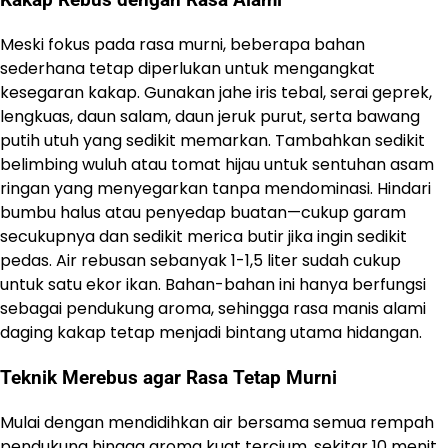
Kakap Rebus dengan Rasa Alami
Meski fokus pada rasa murni, beberapa bahan
sederhana tetap diperlukan untuk mengangkat
kesegaran kakap. Gunakan jahe iris tebal, serai geprek,
lengkuas, daun salam, daun jeruk purut, serta bawang
putih utuh yang sedikit memarkan. Tambahkan sedikit
belimbing wuluh atau tomat hijau untuk sentuhan asam
ringan yang menyegarkan tanpa mendominasi. Hindari
bumbu halus atau penyedap buatan—cukup garam
secukupnya dan sedikit merica butir jika ingin sedikit
pedas. Air rebusan sebanyak 1-1,5 liter sudah cukup
untuk satu ekor ikan. Bahan-bahan ini hanya berfungsi
sebagai pendukung aroma, sehingga rasa manis alami
daging kakap tetap menjadi bintang utama hidangan.
Teknik Merebus agar Rasa Tetap Murni
Mulai dengan mendidihkan air bersama semua rempah
pendukung hingga aroma kuat tercium, sekitar 10 menit