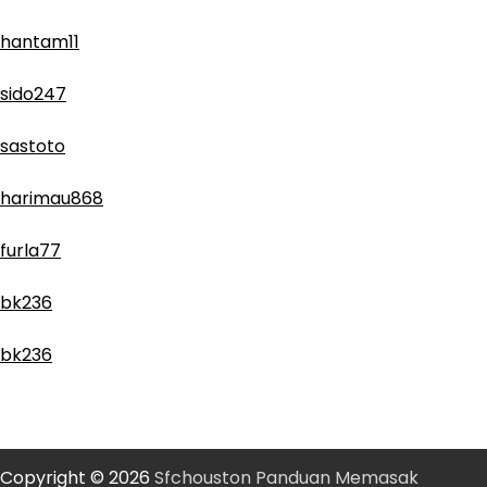
hantam11
sido247
sastoto
harimau868
furla77
bk236
bk236
Copyright © 2026
Sfchouston Panduan Memasak