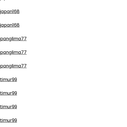
japan168
japan168
panglima77
panglima77
panglima77
timur99
timur99
timur99
timur99