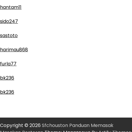
hantam11
sido247
sastoto
harimau868
furla77
bk236
bk236
Copyright © 2026
Sfchouston Panduan Memasak