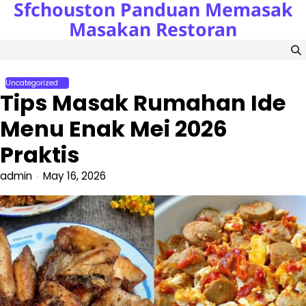
Sfchouston Panduan Memasak
Skip
to
Masakan Restoran
content
Uncategorized
Tips Masak Rumahan Ide
Menu Enak Mei 2026
Praktis
admin
May 16, 2026