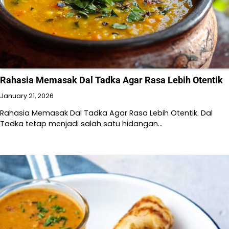
Rahasia Memasak Dal Tadka Agar Rasa Lebih Otentik
January 21, 2026
Rahasia Memasak Dal Tadka Agar Rasa Lebih Otentik. Dal
Tadka tetap menjadi salah satu hidangan…