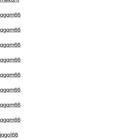
agam66
agam66
agam66
agam66
agam66
agam66
agam66
agam66
jago168