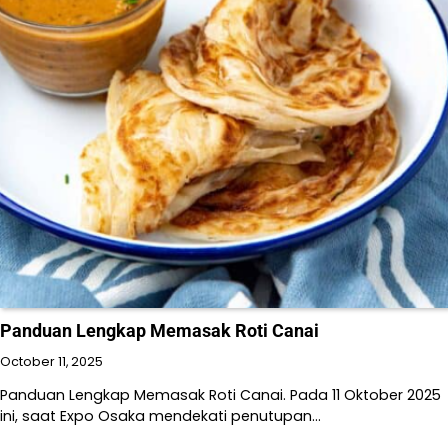
Panduan Lengkap Memasak Roti Canai
October 11, 2025
Panduan Lengkap Memasak Roti Canai. Pada 11 Oktober 2025
ini, saat Expo Osaka mendekati penutupan…