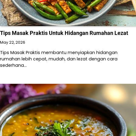
Tips Masak Praktis Untuk Hidangan Rumahan Lezat
May 22, 2026
Tips Masak Praktis membantu menyiapkan hidangan
rumahan lebih cepat, mudah, dan lezat dengan cara
sederhana…