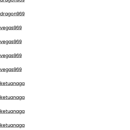
dragon969
vegas969
vegas969
vegas969
vegas969
ketuanaga
ketuanaga
ketuanaga
ketuanaga