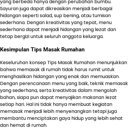
yang berbeda hanya dengan perubahan bumbu.
Sayuran juga dapat dikreasikan menjadi berbagai
hidangan seperti salad, sup bening, atau tumisan
sederhana. Dengan kreativitas yang tepat, menu
sederhana dapat menjadi hidangan yang lezat dan
tetap bergizi untuk seluruh anggota keluarga.
Kesimpulan Tips Masak Rumahan
Keseluruhan konsep Tips Masak Rumahan menunjukkan
bahwa memasak di rumah tidak harus rumit untuk
menghasilkan hidangan yang enak dan memuaskan.
Dengan perencanaan menu yang baik, teknik memasak
yang sederhana, serta kreativitas dalam mengolah
bahan, siapa pun dapat menyajikan makanan lezat
setiap hari. Hal ini tidak hanya membuat kegiatan
memasak menjadi lebih menyenangkan tetapi juga
membantu menciptakan gaya hidup yang lebih sehat
dan hemat di rumah.