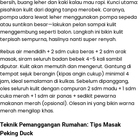
bersih, buang leher dan kaki kalau mau rapi. Kunci utama:
pisahkan kulit dari daging tanpa merobek. Caranya,
pompa udara lewat leher menggunakan pompa sepeda
atau suntikan besar—lakukan pelan sampai kulit
menggembung seperti balon. Langkah ini bikin kulit
terpisah sempurna, hasilnya nanti super renyah.
Rebus air mendidih + 2 sdm cuka beras + 2 sdm arak
masak, siram seluruh badan bebek 4–5 kali sambil
diputar. Kulit akan memutih dan mengerut. Gantung di
tempat sejuk berangin (kipas angin cukup) minimal 4
jam, ideal semalaman di kulkas. Sebelum dipanggang,
oles seluruh kulit dengan campuran 2 sdm madu + 1 sdm
cuka merah + 1 sdm air panas + sedikit pewarna
makanan merah (opsional). Olesan ini yang bikin warna
merah mengilap khas.
Teknik Pemanggangan Rumahan: Tips Masak
Peking Duck