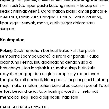
hoisin asli (campur pasta kacang manis + kecap asin +
sedikit minyak wijen). Cara makan klasik: ambil pancake,
oles saus, taruh kulit + daging + timun + daun bawang,
lipat, gigit—renyah, manis, gurih, segar dalam satu
suapan.
Kesimpulan
Peking Duck rumahan berhasil kalau kulit terpisah
sempurna (pompa udara), disiram air panas + cuka,
digantung kering, lalu dipanggang dengan uap di
bawahnya. Tiga langkah itu sudah cukup bikin kulit
renyah mengilap dan daging tetap juicy tanpa oven
tungku. Sekali berhasil, hidangan ini langsung jadi bintang
meja makan malam tahun baru atau acara spesial. Total
effort besar di awal, tapi hasilnya worth it—selamat
mencoba, siap-siap dipuji habis-habisan!
BACA SELENGKAPNYA DI..