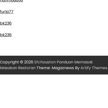
harimau868
furla77
bk236
bk236
Copyright © 2026
Sfchouston Panduan Memasak
Masakan Restoran
Theme: Magaznews By
Artify Themes
.