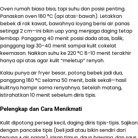
Oven rumah biasa bisa, tapi suhu dan posisi penting.
Panaskan oven 180 °C (api atas-bawah). Letakkan
bebek di rak kawat, bawahnya loyang berisi air panas
setinggi 2 cm—ini bikin uap yang menjaga daging tetap
lembap. Panggang 40 menit posisi dada atas, balik,
panggang lagi 30–40 menit sampai kulit cokelat
keemasan. Naikkan suhu ke 220 °C 8–10 menit terakhir
hanya api atas agar kulit “meletup” renyah.
Kalau punya air fryer besar, potong bebek jadi dua,
panggang 180 °C selama 50 menit, balik sekali—hasil
kulitnya hampir sama renyahnya. Setelah matang,
istirahatkan 10 menit sebelum diiris tipis.
Pelengkap dan Cara Menikmati
Kulit dipotong persegi kecil, daging diiris tipis-tipis. Sajikan
dengan pancake tipis (beli jadi atau bikin sendiri dari
tepung + air panas), irisan timun, daun bawang, dan saus