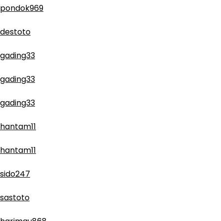
pondok969
destoto
gading33
gading33
gading33
hantam11
hantam11
sido247
sastoto