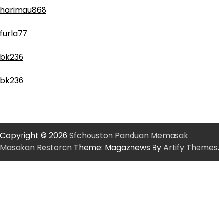
harimau868
furla77
bk236
bk236
Copyright © 2026
Sfchouston Panduan Memasak
Masakan Restoran
Theme: Magaznews By
Artify Themes
.