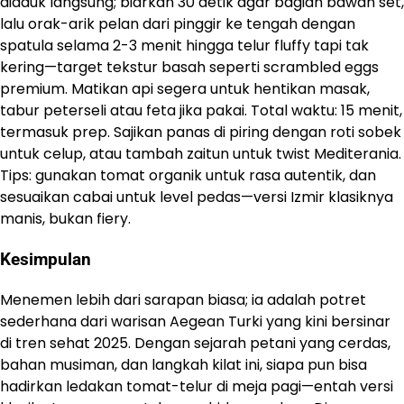
diaduk langsung; biarkan 30 detik agar bagian bawah set,
lalu orak-arik pelan dari pinggir ke tengah dengan
spatula selama 2-3 menit hingga telur fluffy tapi tak
kering—target tekstur basah seperti scrambled eggs
premium. Matikan api segera untuk hentikan masak,
tabur peterseli atau feta jika pakai. Total waktu: 15 menit,
termasuk prep. Sajikan panas di piring dengan roti sobek
untuk celup, atau tambah zaitun untuk twist Mediterania.
Tips: gunakan tomat organik untuk rasa autentik, dan
sesuaikan cabai untuk level pedas—versi Izmir klasiknya
manis, bukan fiery.
Kesimpulan
Menemen lebih dari sarapan biasa; ia adalah potret
sederhana dari warisan Aegean Turki yang kini bersinar
di tren sehat 2025. Dengan sejarah petani yang cerdas,
bahan musiman, dan langkah kilat ini, siapa pun bisa
hadirkan ledakan tomat-telur di meja pagi—entah versi