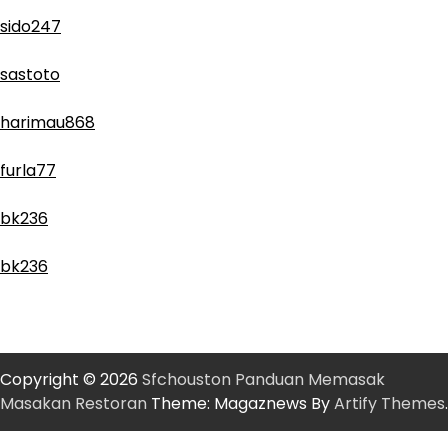
sido247
sastoto
harimau868
furla77
bk236
bk236
Copyright © 2026
Sfchouston Panduan Memasak
Masakan Restoran
Theme: Magaznews By
Artify Themes
.