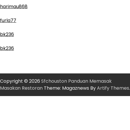
harimau868
furla77
bk236
bk236
Copyright © 2026
Sfchouston Panduan Memasak
Masakan Restoran
Theme: Magaznews By
Artify Themes
.