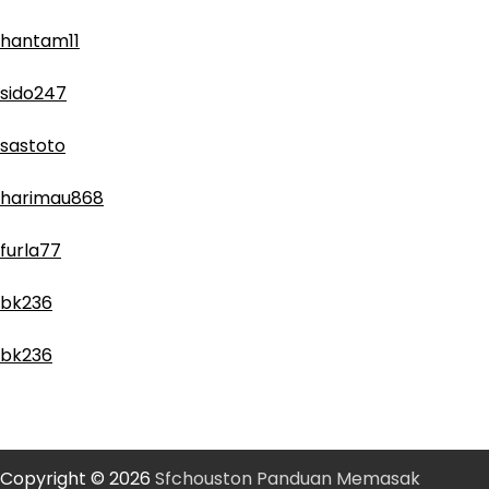
hantam11
sido247
sastoto
harimau868
furla77
bk236
bk236
Copyright © 2026
Sfchouston Panduan Memasak