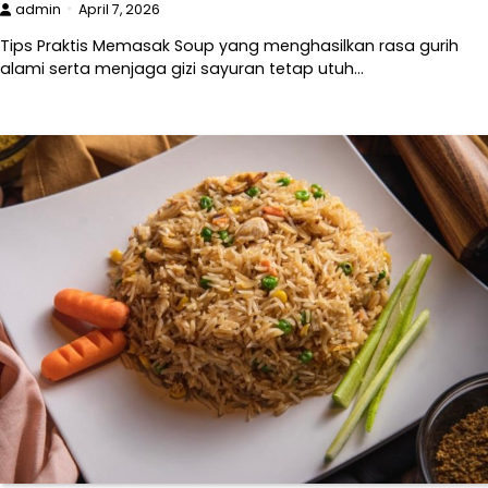
admin
April 7, 2026
Tips Praktis Memasak Soup yang menghasilkan rasa gurih
alami serta menjaga gizi sayuran tetap utuh…