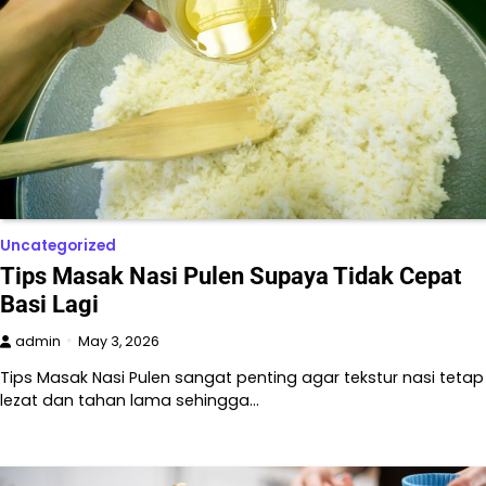
Uncategorized
Tips Masak Nasi Pulen Supaya Tidak Cepat
Basi Lagi
admin
May 3, 2026
Tips Masak Nasi Pulen sangat penting agar tekstur nasi tetap
lezat dan tahan lama sehingga…