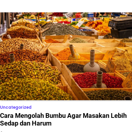
Uncategorized
Cara Mengolah Bumbu Agar Masakan Lebih
Sedap dan Harum