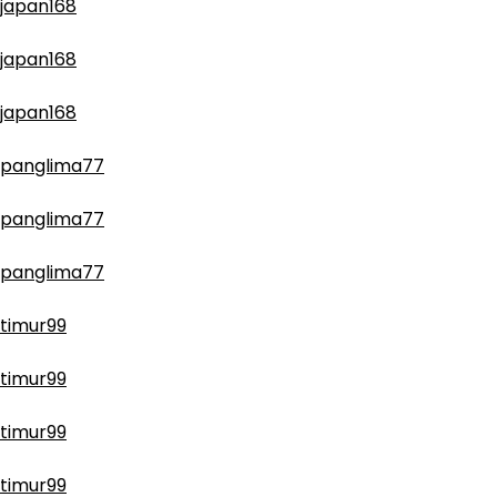
japan168
japan168
japan168
panglima77
panglima77
panglima77
timur99
timur99
timur99
timur99