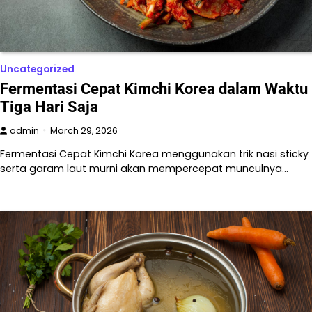
Uncategorized
Fermentasi Cepat Kimchi Korea dalam Waktu
Tiga Hari Saja
admin
March 29, 2026
Fermentasi Cepat Kimchi Korea menggunakan trik nasi sticky
serta garam laut murni akan mempercepat munculnya…