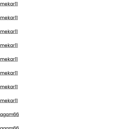
mekar11
mekar11
mekar11
mekar11
mekar11
mekar11
mekar11
mekar11
agam66
agam66