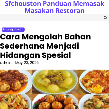
Sfchouston Panduan Memasak
Skip
to
Masakan Restoran
content
Uncategorized
Cara Mengolah Bahan
Sederhana Menjadi
Hidangan Spesial
admin
May 23, 2026