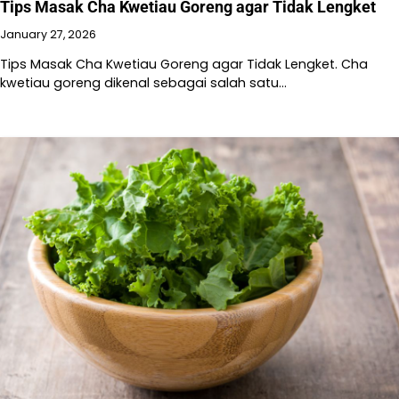
Tips Masak Cha Kwetiau Goreng agar Tidak Lengket
January 27, 2026
Tips Masak Cha Kwetiau Goreng agar Tidak Lengket. Cha
kwetiau goreng dikenal sebagai salah satu…