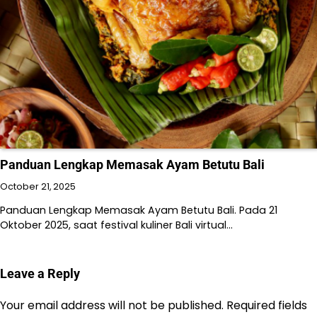
Panduan Lengkap Memasak Ayam Betutu Bali
October 21, 2025
Panduan Lengkap Memasak Ayam Betutu Bali. Pada 21
Oktober 2025, saat festival kuliner Bali virtual…
Leave a Reply
Your email address will not be published.
Required fields