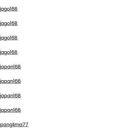
jago168
jago168
jago168
jago168
japan168
japan168
japan168
japan168
panglima77